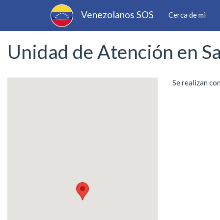
Main
Pasar
Venezolanos SOS
Cerca de mi
al
navigation
contenido
principal
Unidad de Atención en Sa
Se realizan co