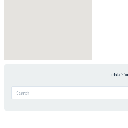
Toda la inf
Search
Search