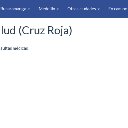
Bucaramanga
Medellín
Otras ciudades
En camin
lud (Cruz Roja)
nsultas médicas