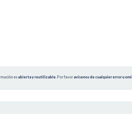
ormación es
abierta y reutilizable
. Por favor
avísenos de cualquier error u omi