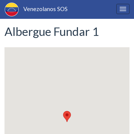
Pasar
Venezolanos SOS
al
Togg
contenido
navig
principal
Albergue Fundar 1