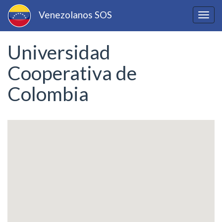
Pasar
Venezolanos SOS
al
Togg
contenido
navig
principal
Universidad
Cooperativa de
Colombia